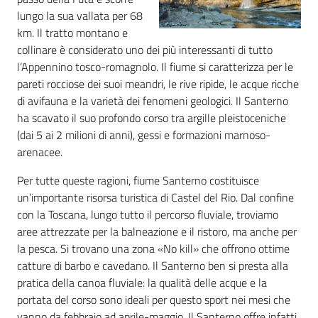
del
lungo la sua vallata per 68
Rio
km. Il tratto montano e
collinare è considerato uno dei più interessanti di tutto
l’Appennino tosco-romagnolo. Il fiume si caratterizza per le
pareti rocciose dei suoi meandri, le rive ripide, le acque ricche
di avifauna e la varietà dei fenomeni geologici. Il Santerno
Servizi
ha scavato il suo profondo corso tra argille pleistoceniche
on-
(dai 5 ai 2 milioni di anni), gessi e formazioni marnoso-
line
arenacee.
Per tutte queste ragioni, fiume Santerno costituisce
Tutti
un’importante risorsa turistica di Castel del Rio. Dal confine
gli
con la Toscana, lungo tutto il percorso fluviale, troviamo
argomenti
aree attrezzate per la balneazione e il ristoro, ma anche per
Menu selezionato
la pesca. Si trovano una zona «No kill» che offrono ottime
catture di barbo e cavedano. Il Santerno ben si presta alla
pratica della canoa fluviale: la qualità delle acque e la
portata del corso sono ideali per questo sport nei mesi che
vanno da febbraio ad aprile-maggio. Il Santerno offre infatti