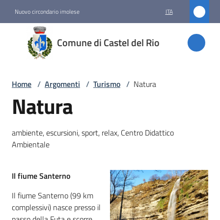
Vai al contenuto
Vai alla navigazione
Vai al footer
Nuovo circondario imolese
ITA
Comune
Comune di Castel del Rio
di
Castel
del Rio
Home
/
Argomenti
/
Turismo
/
Natura
Natura
Amministrazione
ambiente, escursioni, sport, relax, Centro Didattico
Ambientale
Novità
Servizi
Il fiume Santerno
Il fiume Santerno (99 km
Vivere
complessivi) nasce presso il
Castel
passo della Futa e scorre