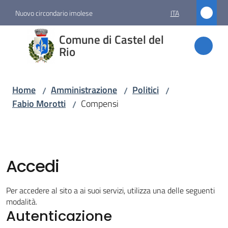
Vai al contenuto
Vai alla navigazione
Vai al footer
Nuovo circondario imolese
ITA
Comune
Comune di Castel del
di
Rio
Castel
del Rio
Home
Amministrazione
Politici
/
/
/
Fabio Morotti
Compensi
/
Amministrazione
Menu selezionato
Accedi
Novità
Per accedere al sito a ai suoi servizi, utilizza una delle seguenti
Servizi
modalità.
Autenticazione
Vivere