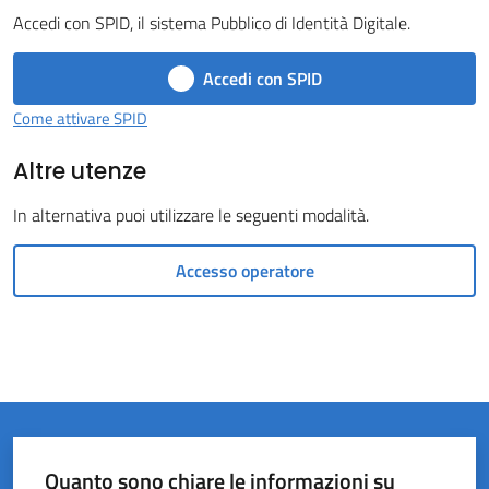
Accedi con SPID, il sistema Pubblico di Identità Digitale.
Castel
del
Accedi con SPID
Rio
Come attivare SPID
Altre utenze
In alternativa puoi utilizzare le seguenti modalità.
Servizi
on-
Accesso operatore
line
Tutti
gli
argomenti
Quanto sono chiare le informazioni su