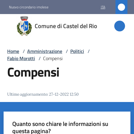
Vai al contenuto
Vai alla navigazione
Vai al footer
Nuovo circondario imolese
ITA
Comune
Comune di Castel del Rio
di
Castel
del Rio
Home
/
Amministrazione
/
Politici
/
Fabio Morotti
/
Compensi
Compensi
Amministrazione
Menu selezionato
Ultimo aggiornamento
:
27-12-2022 12:50
Novità
Servizi
Quanto sono chiare le informazioni su
Vivere
questa pagina?