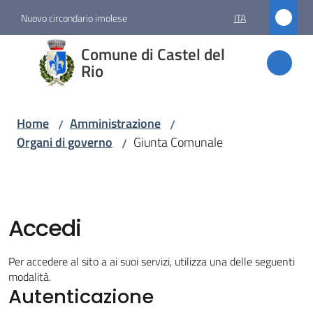
Vai al contenuto
Vai alla navigazione
Vai al footer
Nuovo circondario imolese
ITA
Comune
Comune di Castel del
di
Rio
Castel
del Rio
Home
Amministrazione
/
/
Organi di governo
Giunta Comunale
/
Amministrazione
Menu selezionato
Accedi
Novità
Per accedere al sito a ai suoi servizi, utilizza una delle seguenti
Servizi
modalità.
Autenticazione
Vivere