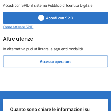
Accedi con SPID, il sistema Pubblico di Identità Digitale.
Castel
del
Accedi con SPID
Rio
Come attivare SPID
Altre utenze
In alternativa puoi utilizzare le seguenti modalità.
Servizi
on-
Accesso operatore
line
Tutti
gli
argomenti
Quanto sono chiare le informazioni su