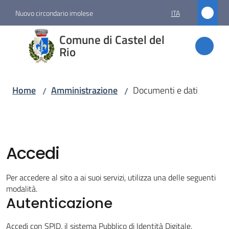
Vai al contenuto
Vai alla navigazione
Vai al footer
Nuovo circondario imolese
ITA
Comune
Comune di Castel del
di
Rio
Castel
del Rio
Home
Amministrazione
Documenti e dati
/
/
Amministrazione
Menu selezionato
Accedi
Novità
Per accedere al sito a ai suoi servizi, utilizza una delle seguenti
modalità.
Servizi
Autenticazione
Accedi con SPID, il sistema Pubblico di Identità Digitale.
Vivere