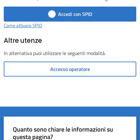
Castel
Accedi con SPID
del
Rio
Come attivare SPID
Altre utenze
In alternativa puoi utilizzare le seguenti modalità.
Servizi
Accesso operatore
on-
line
Tutti
gli
argomenti
Quanto sono chiare le informazioni su
questa pagina?