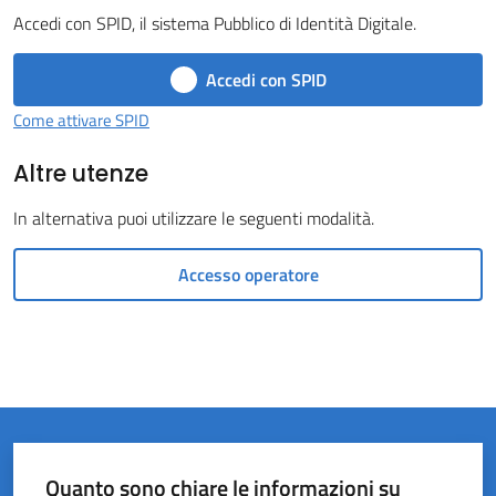
Accedi con SPID, il sistema Pubblico di Identità Digitale.
Castel
del
Accedi con SPID
Rio
Come attivare SPID
Altre utenze
In alternativa puoi utilizzare le seguenti modalità.
Servizi
on-
Accesso operatore
line
Tutti
gli
argomenti
Quanto sono chiare le informazioni su