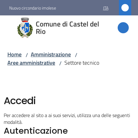
Vai al contenuto
Vai alla navigazione
Vai al footer
Nuovo circondario imolese
ITA
Comune
Comune di Castel del
di
Rio
Castel
del Rio
Home
Amministrazione
/
/
Aree amministrative
Settore tecnico
/
Amministrazione
Menu selezionato
Accedi
Novità
Per accedere al sito a ai suoi servizi, utilizza una delle seguenti
Servizi
modalità.
Autenticazione
Vivere