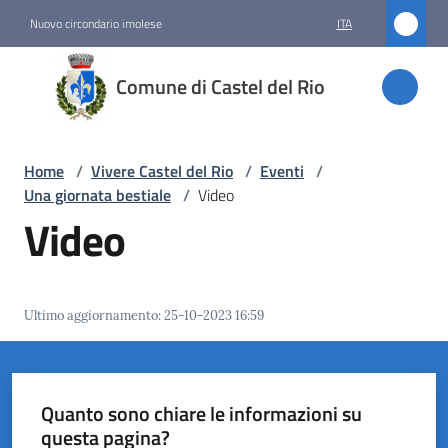
Vai al contenuto
Vai alla navigazione
Vai al footer
Nuovo circondario imolese
ITA
Comune
Comune di Castel del Rio
di
Castel
del Rio
Home
/
Vivere Castel del Rio
/
Eventi
/
Una giornata bestiale
/
Video
Video
Amministrazione
Novità
Ultimo aggiornamento
:
25-10-2023 16:59
Servizi
Vivere
Quanto sono chiare le informazioni su
Castel
questa pagina?