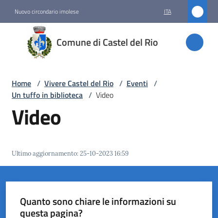
Vai al contenuto
Vai alla navigazione
Vai al footer
Nuovo circondario imolese
ITA
Comune
Comune di Castel del Rio
di
Castel
del Rio
Home
/
Vivere Castel del Rio
/
Eventi
/
Un tuffo in biblioteca
/
Video
Video
Amministrazione
Novità
Ultimo aggiornamento
:
25-10-2023 16:59
Servizi
Vivere
Quanto sono chiare le informazioni su
Castel
questa pagina?