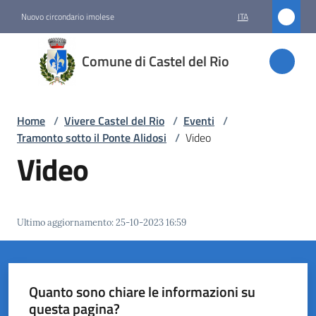
Vai al contenuto
Vai alla navigazione
Vai al footer
Nuovo circondario imolese
ITA
Comune
Comune di Castel del Rio
di
Castel
del Rio
Home
/
Vivere Castel del Rio
/
Eventi
/
Tramonto sotto il Ponte Alidosi
/
Video
Video
Amministrazione
Novità
Ultimo aggiornamento
:
25-10-2023 16:59
Servizi
Vivere
Quanto sono chiare le informazioni su
Castel
questa pagina?