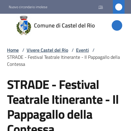
Vai al contenuto
Vai alla navigazione
Vai al footer
Nuovo circondario imolese
ITA
Comune
Comune di Castel del Rio
di
Castel
del Rio
Home
/
Vivere Castel del Rio
/
Eventi
/
STRADE - Festival Teatrale Itinerante - Il Pappagallo della
Contessa
Amministrazione
STRADE - Festival
Salta al contenuto
Novità
Teatrale Itinerante - Il
Servizi
Pappagallo della
Vivere
Contessa
Castel