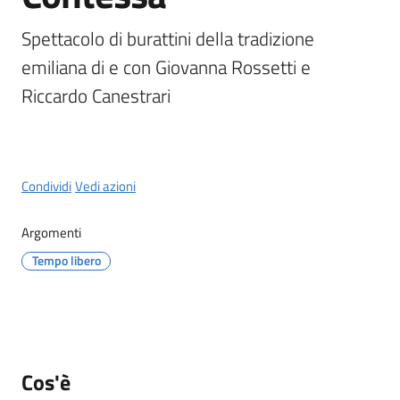
del
Rio
Spettacolo di burattini della tradizione 
Menu selezionato
emiliana di e con Giovanna Rossetti e 
Riccardo Canestrari
Servizi
on-
Condividi
Vedi azioni
line
Argomenti
Tutti
Tempo libero
gli
argomenti
Cos'è