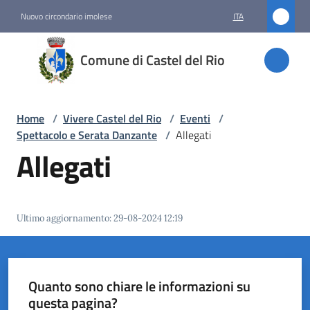
Vai al contenuto
Vai alla navigazione
Vai al footer
Nuovo circondario imolese
ITA
Comune
Comune di Castel del Rio
di
Castel
del Rio
Home
/
Vivere Castel del Rio
/
Eventi
/
Spettacolo e Serata Danzante
/
Allegati
Allegati
Amministrazione
Novità
Ultimo aggiornamento
:
29-08-2024 12:19
Servizi
Vivere
Quanto sono chiare le informazioni su
Castel
questa pagina?