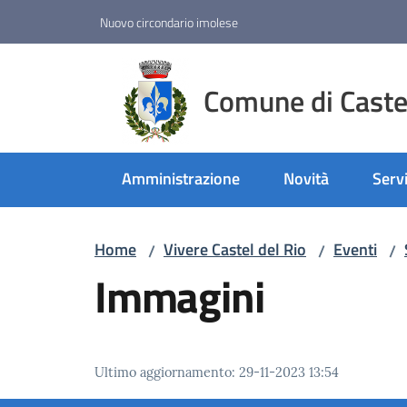
Vai al contenuto
Vai alla navigazione
Vai al footer
Nuovo circondario imolese
Comune di Castel
Amministrazione
Novità
Servi
Home
Vivere Castel del Rio
Eventi
/
/
/
Immagini
Ultimo aggiornamento
:
29-11-2023 13:54