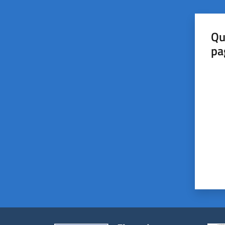
Qu
pa
Valut