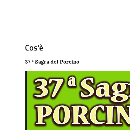
Cos'è
37 ª Sagra del Porcino