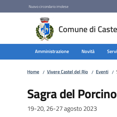
Vai al contenuto
Vai alla navigazione
Vai al footer
Nuovo circondario imolese
Comune di Castel
Amministrazione
Novità
Servi
Home
Vivere Castel del Rio
Eventi
/
/
/
Salta al contenuto
Sagra del Porcin
19-20, 26-27 agosto 2023