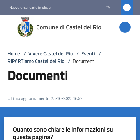
Vai al contenuto
Vai alla navigazione
Vai al footer
Nuovo circondario imolese
ITA
Comune
Comune di Castel del Rio
di
Castel
del Rio
Home
/
Vivere Castel del Rio
/
Eventi
/
RIPARTIamo Castel del Rio
/
Documenti
Documenti
Amministrazione
Novità
Ultimo aggiornamento
:
25-10-2023 16:59
Servizi
Vivere
Quanto sono chiare le informazioni su
Castel
questa pagina?