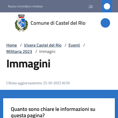
Vai al contenuto
Vai alla navigazione
Vai al footer
Nuovo circondario imolese
ITA
Comune
Comune di Castel del Rio
di
Castel
del Rio
Home
/
Vivere Castel del Rio
/
Eventi
/
Militaria 2023
/
Immagini
Immagini
Amministrazione
Novità
Ultimo aggiornamento
:
25-10-2023 16:59
Servizi
Vivere
Quanto sono chiare le informazioni su
Castel
questa pagina?