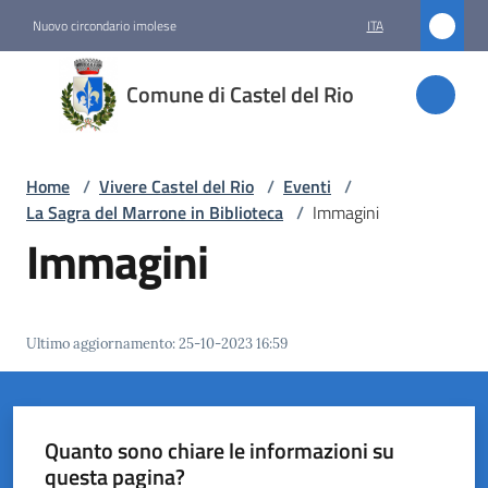
Vai al contenuto
Vai alla navigazione
Vai al footer
Nuovo circondario imolese
ITA
Comune
Comune di Castel del Rio
di
Castel
del Rio
Home
/
Vivere Castel del Rio
/
Eventi
/
La Sagra del Marrone in Biblioteca
/
Immagini
Immagini
Amministrazione
Novità
Ultimo aggiornamento
:
25-10-2023 16:59
Servizi
Vivere
Quanto sono chiare le informazioni su
Castel
questa pagina?