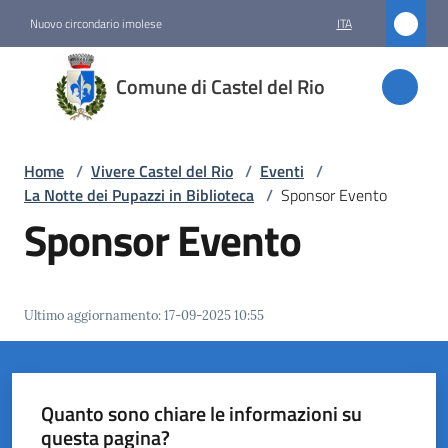
Vai al contenuto
Vai alla navigazione
Vai al footer
Nuovo circondario imolese
ITA
Comune
Comune di Castel del Rio
di
Castel
del Rio
Home
/
Vivere Castel del Rio
/
Eventi
/
La Notte dei Pupazzi in Biblioteca
/
Sponsor Evento
Sponsor Evento
Amministrazione
Novità
Ultimo aggiornamento
:
17-09-2025 10:55
Servizi
Vivere
Quanto sono chiare le informazioni su
Castel
questa pagina?