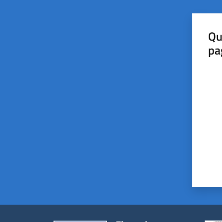
Qu
pa
Valut