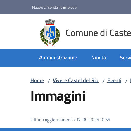
Vai al contenuto
Vai alla navigazione
Vai al footer
Nuovo circondario imolese
Comune di Castel
Amministrazione
Novità
Servi
Home
Vivere Castel del Rio
Eventi
/
/
/
Immagini
Ultimo aggiornamento
:
17-09-2025 10:55