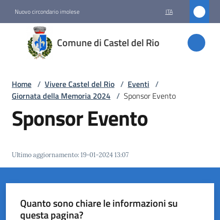
Vai al contenuto
Vai alla navigazione
Vai al footer
Nuovo circondario imolese
ITA
Comune
Comune di Castel del Rio
di
Castel
del Rio
Home
/
Vivere Castel del Rio
/
Eventi
/
Giornata della Memoria 2024
/
Sponsor Evento
Sponsor Evento
Amministrazione
Novità
Ultimo aggiornamento
:
19-01-2024 13:07
Servizi
Vivere
Quanto sono chiare le informazioni su
Castel
questa pagina?