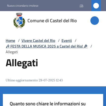
Vai al contenuto
Vai alla navigazione
Vai al footer
Nuovo circondario imolese
ITA
Comune
Comune di Castel del Rio
di
Castel
del Rio
Home
/
Vivere Castel del Rio
/
Eventi
/
🎶 FESTA DELLA MUSICA 2025 a Castel del Rio! 🎉
/
Allegati
Allegati
Amministrazione
Novità
Ultimo aggiornamento
:
28-07-2025 12:43
Servizi
Vivere
Castel
Quanto sono chiare le informazioni su