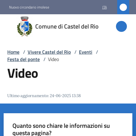
Vai al contenuto
Vai alla navigazione
Vai al footer
Nuovo circondario imolese
ITA
Comune
Comune di Castel del Rio
di
Castel
del Rio
Home
/
Vivere Castel del Rio
/
Eventi
/
Festa del ponte
/
Video
Video
Amministrazione
Novità
Ultimo aggiornamento
:
24-06-2025 13:38
Servizi
Vivere
Quanto sono chiare le informazioni su
Castel
questa pagina?