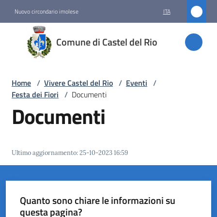
Vai al contenuto
Vai alla navigazione
Vai al footer
Nuovo circondario imolese
ITA
Comune
Comune di Castel del Rio
di
Castel
del Rio
Home
/
Vivere Castel del Rio
/
Eventi
/
Festa dei Fiori
/
Documenti
Documenti
Amministrazione
Novità
Ultimo aggiornamento
:
25-10-2023 16:59
Servizi
Vivere
Quanto sono chiare le informazioni su
Castel
questa pagina?