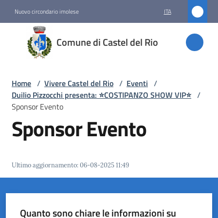
Vai al contenuto
Vai alla navigazione
Vai al footer
Nuovo circondario imolese
ITA
Comune
Comune di Castel del Rio
di
Castel
del Rio
Home
/
Vivere Castel del Rio
/
Eventi
/
Duilio Pizzocchi presenta: ⭐️COSTIPANZO SHOW VIP⭐️
/
Sponsor Evento
Sponsor Evento
Amministrazione
Novità
Ultimo aggiornamento
:
06-08-2025 11:49
Servizi
Vivere
Castel
Quanto sono chiare le informazioni su