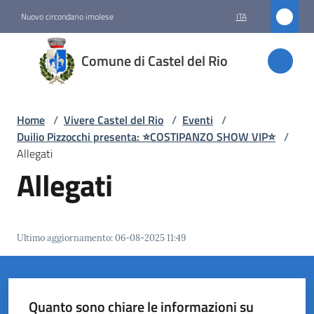
Vai al contenuto
Vai alla navigazione
Vai al footer
Nuovo circondario imolese
ITA
Comune
Comune di Castel del Rio
di
Castel
del Rio
Home
/
Vivere Castel del Rio
/
Eventi
/
Duilio Pizzocchi presenta: ⭐️COSTIPANZO SHOW VIP⭐️
/
Allegati
Allegati
Amministrazione
Novità
Ultimo aggiornamento
:
06-08-2025 11:49
Servizi
Vivere
Castel
Quanto sono chiare le informazioni su