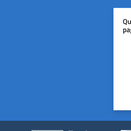
Qu
pa
Valut