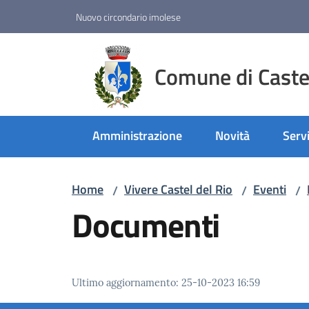
Vai al contenuto
Vai alla navigazione
Vai al footer
Nuovo circondario imolese
Comune di Castel
Amministrazione
Novità
Servi
Home
Vivere Castel del Rio
Eventi
/
/
/
Documenti
Ultimo aggiornamento
:
25-10-2023 16:59