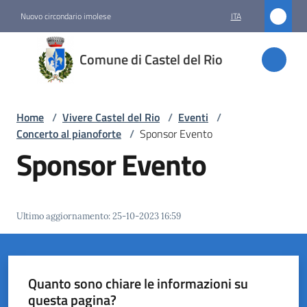
Vai al contenuto
Vai alla navigazione
Vai al footer
Nuovo circondario imolese
ITA
Comune
Comune di Castel del Rio
di
Castel
del Rio
Home
/
Vivere Castel del Rio
/
Eventi
/
Concerto al pianoforte
/
Sponsor Evento
Sponsor Evento
Amministrazione
Novità
Ultimo aggiornamento
:
25-10-2023 16:59
Servizi
Vivere
Quanto sono chiare le informazioni su
Castel
questa pagina?