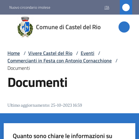
Vai al contenuto
Vai alla navigazione
Vai al footer
Nuovo circondario imolese
ITA
Comune
Comune di Castel del Rio
di
Castel
del Rio
Home
/
Vivere Castel del Rio
/
Eventi
/
Commercianti in Festa con Antonio Cornacchione
/
Documenti
Documenti
Amministrazione
Novità
Ultimo aggiornamento
:
25-10-2023 16:59
Servizi
Vivere
Castel
Quanto sono chiare le informazioni su