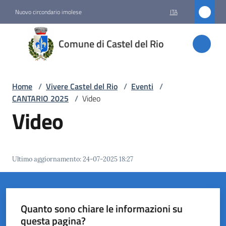
Vai al contenuto
Vai alla navigazione
Vai al footer
Nuovo circondario imolese
ITA
Comune
Comune di Castel del Rio
di
Castel
del Rio
Home
/
Vivere Castel del Rio
/
Eventi
/
CANTARIO 2025
/
Video
Video
Amministrazione
Novità
Ultimo aggiornamento
:
24-07-2025 18:27
Servizi
Vivere
Quanto sono chiare le informazioni su
Castel
questa pagina?