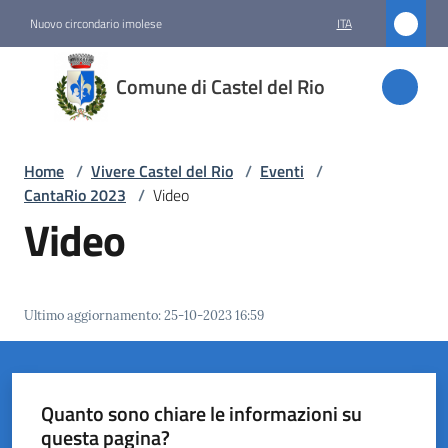
Vai al contenuto
Vai alla navigazione
Vai al footer
Nuovo circondario imolese
ITA
Comune
Comune di Castel del Rio
di
Castel
del Rio
Home
/
Vivere Castel del Rio
/
Eventi
/
CantaRio 2023
/
Video
Video
Amministrazione
Novità
Ultimo aggiornamento
:
25-10-2023 16:59
Servizi
Vivere
Quanto sono chiare le informazioni su
Castel
questa pagina?