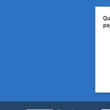
Qu
pa
Valut