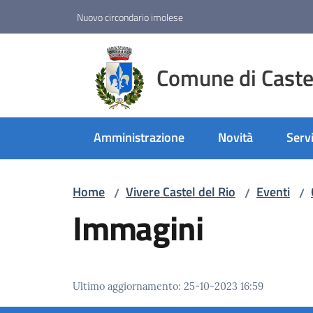
Vai al contenuto
Vai alla navigazione
Vai al footer
Nuovo circondario imolese
Comune di Castel
Amministrazione
Novità
Servi
Home
Vivere Castel del Rio
Eventi
/
/
/
Immagini
Ultimo aggiornamento
:
25-10-2023 16:59