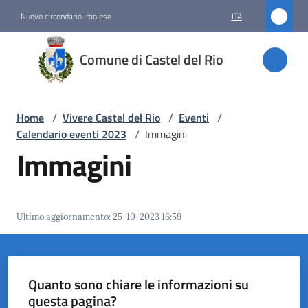
Vai al contenuto
Vai alla navigazione
Vai al footer
Nuovo circondario imolese
ITA
Comune
Comune di Castel del Rio
di
Castel
del Rio
Home
/
Vivere Castel del Rio
/
Eventi
/
Calendario eventi 2023
/
Immagini
Immagini
Amministrazione
Novità
Ultimo aggiornamento
:
25-10-2023 16:59
Servizi
Vivere
Quanto sono chiare le informazioni su
Castel
questa pagina?