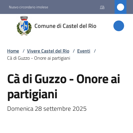
Vai al contenuto
Vai alla navigazione
Vai al footer
Nuovo circondario imolese
ITA
Comune
Comune di Castel del Rio
di
Castel
del Rio
Home
/
Vivere Castel del Rio
/
Eventi
/
Cà di Guzzo - Onore ai partigiani
Cà di Guzzo - Onore ai
Amministrazione
Salta al contenuto
partigiani
Novità
Servizi
Domenica 28 settembre 2025
Vivere
Castel