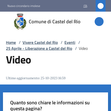
Vai al contenuto
Vai alla navigazione
Vai al footer
Nuovo circondario imolese
ITA
Comune
Comune di Castel del Rio
di
Castel
del Rio
Home
/
Vivere Castel del Rio
/
Eventi
/
25 Aprile - Liberazione a Castel del Rio
/
Video
Video
Amministrazione
Novità
Ultimo aggiornamento
:
25-10-2023 16:59
Servizi
Vivere
Quanto sono chiare le informazioni su
Castel
questa pagina?