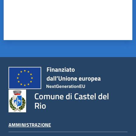
Castel
del
Rio
Servizi
on-
line
Tutti
Comune di Castel del
gli
argomenti
Rio
AMMINISTRAZIONE