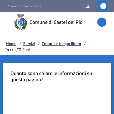
Vai al contenuto
Vai alla navigazione
Vai al footer
Nuovo circondario imolese
ITA
Comune
Comune di Castel del Rio
di
Castel
del Rio
Home
/
Servizi
/
Cultura e tempo libero
/
YoungER Card
Amministrazione
Quanto sono chiare le informazioni su
Novità
questa pagina?
Valuta da 1 a 5 stelle
Servizi
Menu selezionato
Vivere