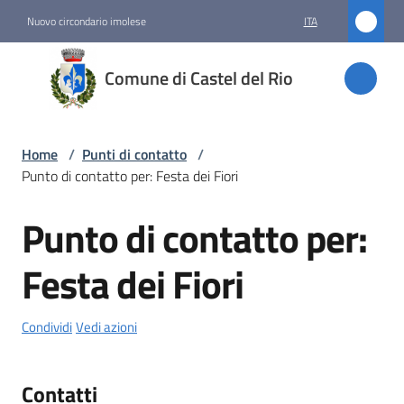
Vai al contenuto
Vai alla navigazione
Vai al footer
Nuovo circondario imolese
ITA
Comune
Comune di Castel del Rio
di
Castel
del Rio
Home
/
Punti di contatto
/
Punto di contatto per: Festa dei Fiori
Punto di contatto per:
Amministrazione
Salta al contenuto
Festa dei Fiori
Novità
Servizi
Condividi
Vedi azioni
Vivere
Contatti
Castel