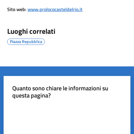
del
Sito web
:
www.prolococasteldelrio.it
Rio
Luoghi correlati
Piazza Repubblica
Servizi
on-
line
Tutti
gli
Quanto sono chiare le informazioni su
argomenti
questa pagina?
Valuta da 1 a 5 stelle