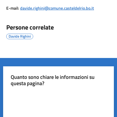
del
E-mail
:
davide.righini@comune.casteldelrio.bo.it
Rio
Persone correlate
Davide Righini
Servizi
on-
line
Tutti
gli
Quanto sono chiare le informazioni su
argomenti
questa pagina?
Valuta da 1 a 5 stelle