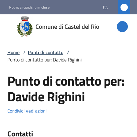
Vai al contenuto
Vai alla navigazione
Vai al footer
Nuovo circondario imolese
ITA
Comune
Comune di Castel del Rio
di
Castel
del Rio
Home
/
Punti di contatto
/
Punto di contatto per: Davide Righini
Punto di contatto per:
Amministrazione
Salta al contenuto
Davide Righini
Novità
Servizi
Condividi
Vedi azioni
Vivere
Contatti
Castel