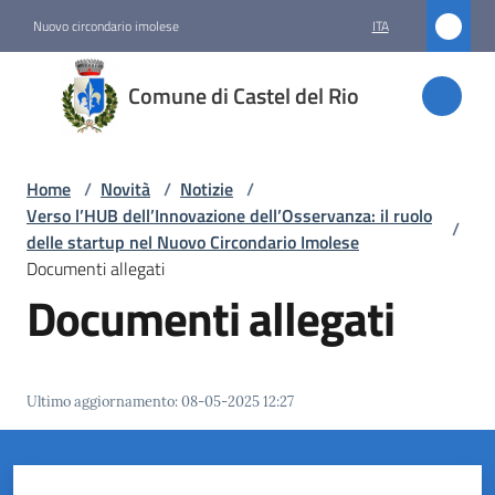
Vai al contenuto
Vai alla navigazione
Vai al footer
Nuovo circondario imolese
ITA
Comune
Comune di Castel del Rio
di
Castel
del Rio
Home
/
Novità
/
Notizie
/
Verso l’HUB dell’Innovazione dell’Osservanza: il ruolo
/
delle startup nel Nuovo Circondario Imolese
Documenti allegati
Amministrazione
Documenti allegati
Novità
Menu selezionato
Ultimo aggiornamento
:
08-05-2025 12:27
Servizi
Vivere