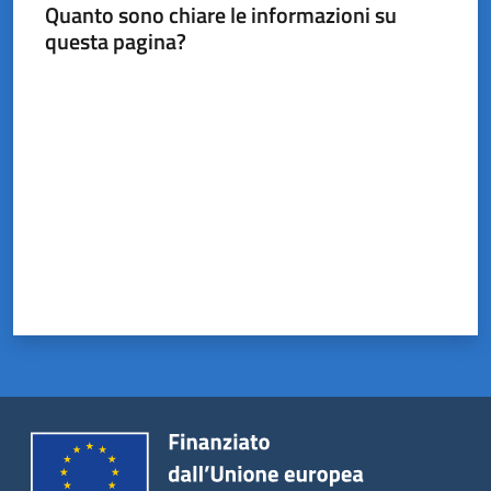
Castel
Quanto sono chiare le informazioni su
del
questa pagina?
Rio
Valuta da 1 a 5 stelle
Servizi
on-
line
Tutti
gli
argomenti