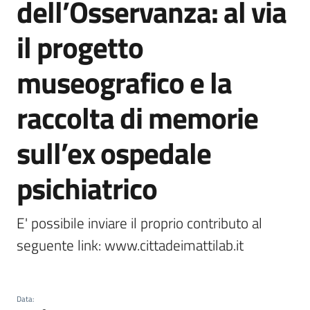
dell’Osservanza: al via
Castel
del
il progetto
Rio
museografico e la
raccolta di memorie
Servizi
sull’ex ospedale
on-
line
psichiatrico
Tutti
gli
E' possibile inviare il proprio contributo al 
argomenti
seguente link: www.cittadeimattilab.it
Data
: