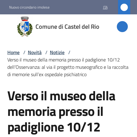
Vai al contenuto
Vai alla navigazione
Vai al footer
Nuovo circondario imolese
ITA
Comune
Comune di Castel del Rio
di
Castel
del Rio
Home
/
Novità
/
Notizie
/
Verso il museo della memoria presso il padiglione 10/12
dell’Osservanza: al via il progetto museografico e la raccolta
di memorie sull’ex ospedale psichiatrico
Amministrazione
Verso il museo della
Salta al contenuto
Novità
Menu selezionato
memoria presso il
Servizi
padiglione 10/12
Vivere