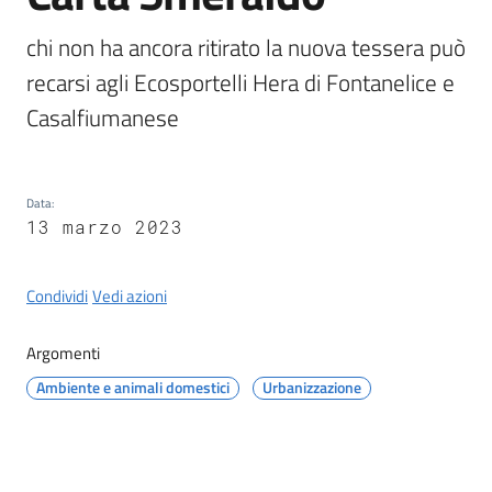
Castel
del
chi non ha ancora ritirato la nuova tessera può 
Rio
recarsi agli Ecosportelli Hera di Fontanelice e 
Casalfiumanese
Servizi
Data
:
on-
13 marzo 2023
line
Condividi
Vedi azioni
Tutti
gli
Argomenti
argomenti
Ambiente e animali domestici
Urbanizzazione