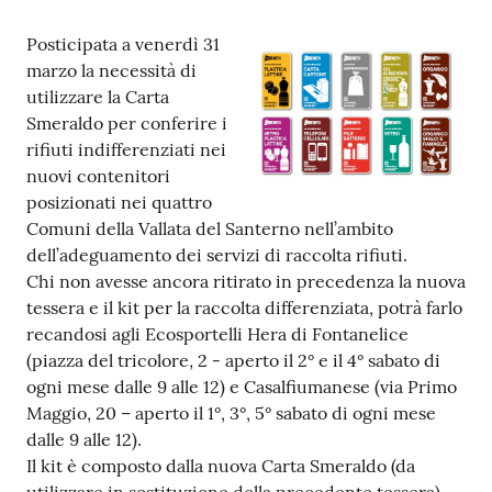
Contenuto
Posticipata a venerdì 31
marzo la necessità di
utilizzare la Carta
Smeraldo per conferire i
rifiuti indifferenziati nei
nuovi contenitori
posizionati nei quattro
Comuni della Vallata del Santerno nell’ambito
dell’adeguamento dei servizi di raccolta rifiuti.
Chi non avesse ancora ritirato in precedenza la nuova
tessera e il kit per la raccolta differenziata, potrà farlo
recandosi agli Ecosportelli Hera di Fontanelice
(piazza del tricolore, 2 - aperto il 2° e il 4° sabato di
ogni mese dalle 9 alle 12) e Casalfiumanese (via Primo
Maggio, 20 – aperto il 1°, 3°, 5° sabato di ogni mese
dalle 9 alle 12).
Il kit è composto dalla nuova Carta Smeraldo (da