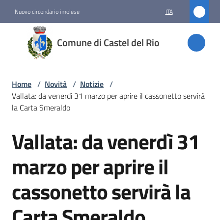
Vai al contenuto
Vai alla navigazione
Vai al footer
Nuovo circondario imolese
ITA
Comune
Comune di Castel del Rio
di
Castel
del Rio
Home
/
Novità
/
Notizie
/
Vallata: da venerdì 31 marzo per aprire il cassonetto servirà
la Carta Smeraldo
Amministrazione
Vallata: da venerdì 31
Salta al contenuto
Novità
marzo per aprire il
Menu selezionato
cassonetto servirà la
Servizi
Carta Smeraldo
Vivere