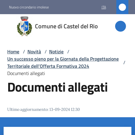
Vai al contenuto
Vai alla navigazione
Vai al footer
Nuovo circondario imolese
ITA
Comune
Comune di Castel del Rio
di
Castel
del Rio
Home
/
Novità
/
Notizie
/
Un successo pieno per la Giornata della Progettazione
/
Territoriale dell’Offerta Formativa 2024
Documenti allegati
Amministrazione
Documenti allegati
Novità
Menu selezionato
Ultimo aggiornamento
:
13-09-2024 12:30
Servizi
Vivere