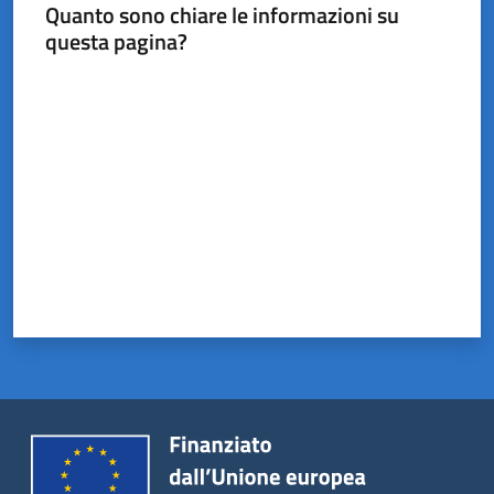
Castel
Quanto sono chiare le informazioni su
del
questa pagina?
Rio
Valuta da 1 a 5 stelle
Servizi
on-
line
Tutti
gli
argomenti