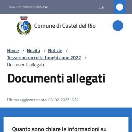
Vai al contenuto
Vai alla navigazione
Vai al footer
Nuovo circondario imolese
ITA
Comune
Comune di Castel del Rio
di
Castel
del Rio
Home
/
Novità
/
Notizie
/
Tesserino raccolta funghi anno 2022
/
Documenti allegati
Documenti allegati
Amministrazione
Novità
Menu selezionato
Ultimo aggiornamento
:
06-02-2023 16:52
Servizi
Vivere
Quanto sono chiare le informazioni su