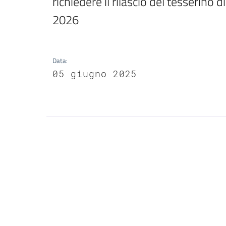
richiedere il rilascio del tesserino 
2026
Data
:
05 giugno 2025