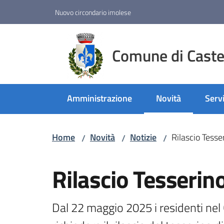
Vai al contenuto
Vai alla navigazione
Vai al footer
Nuovo circondario imolese
Comune di Castel
Amministrazione
Novità
Servi
Menu selezionato
Home
Novità
Notizie
Rilascio Tesse
/
/
/
Salta al contenuto
Rilascio Tesserin
Dal 22 maggio 2025 i residenti nel