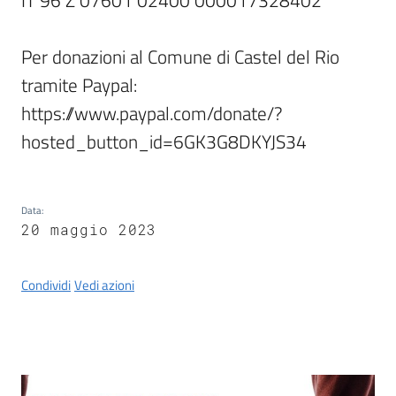
IT 96 Z 07601 02400 000017328402 

Castel
del
Rio
Per donazioni al Comune di Castel del Rio 
tramite Paypal: 
https://www.paypal.com/donate/?
hosted_button_id=6GK3G8DKYJS34 
Servizi
on-
line
Data
:
20 maggio 2023
Tutti
gli
Condividi
Vedi azioni
argomenti
Contenuto