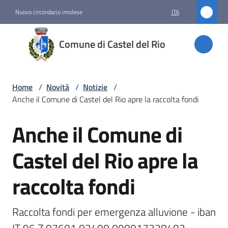
Vai al contenuto
Vai alla navigazione
Vai al footer
Nuovo circondario imolese
ITA
Comune
Comune di Castel del Rio
di
Castel
del Rio
Home
/
Novità
/
Notizie
/
Anche il Comune di Castel del Rio apre la raccolta fondi
Anche il Comune di
Amministrazione
Salta al contenuto
Castel del Rio apre la
Novità
Menu selezionato
raccolta fondi
Servizi
Raccolta fondi per emergenza alluvione - iban 
Vivere