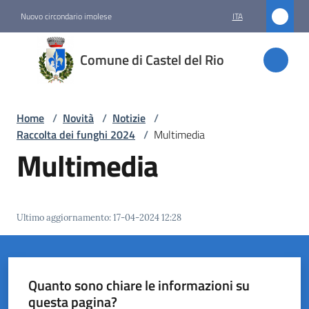
Vai al contenuto
Vai alla navigazione
Vai al footer
Nuovo circondario imolese
ITA
Comune
Comune di Castel del Rio
di
Castel
del Rio
Home
/
Novità
/
Notizie
/
Raccolta dei funghi 2024
/
Multimedia
Multimedia
Amministrazione
Novità
Ultimo aggiornamento
:
17-04-2024 12:28
Menu selezionato
Servizi
Quanto sono chiare le informazioni su
Vivere
questa pagina?