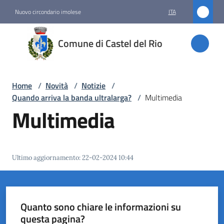
Vai al contenuto
Vai alla navigazione
Vai al footer
Nuovo circondario imolese
ITA
Comune
Comune di Castel del Rio
di
Castel
del Rio
Home
/
Novità
/
Notizie
/
Quando arriva la banda ultralarga?
/
Multimedia
Multimedia
Amministrazione
Novità
Ultimo aggiornamento
:
22-02-2024 10:44
Menu selezionato
Servizi
Quanto sono chiare le informazioni su
Vivere
questa pagina?