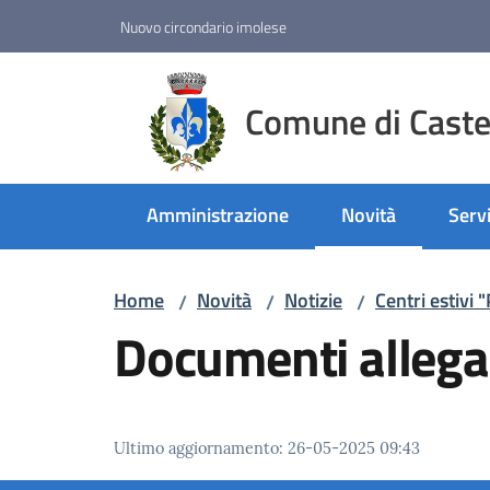
Vai al contenuto
Vai alla navigazione
Vai al footer
Nuovo circondario imolese
Comune di Castel
Amministrazione
Novità
Servi
Menu selezionato
Home
Novità
Notizie
Centri estiv
/
/
/
Documenti allega
Ultimo aggiornamento
:
26-05-2025 09:43