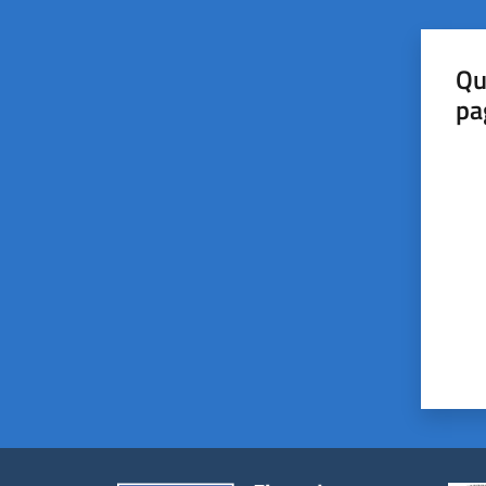
Qu
pa
Valut