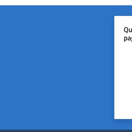
Qu
pa
Valut