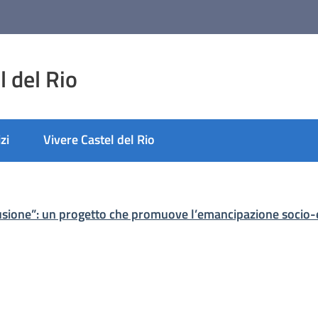
 del Rio
zi
Vivere Castel del Rio
usione”: un progetto che promuove l’emancipazione socio