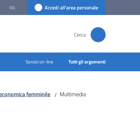
Accedi all'area personale
ITA
Cerca
Servizi on-line
Tutti gli argomenti
-economica femminile
Multimedia
/