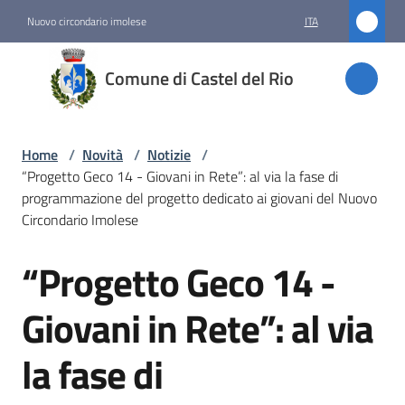
Vai al contenuto
Vai alla navigazione
Vai al footer
Nuovo circondario imolese
ITA
Comune
Comune di Castel del Rio
di
Castel
del Rio
Home
/
Novità
/
Notizie
/
“Progetto Geco 14 - Giovani in Rete”: al via la fase di
programmazione del progetto dedicato ai giovani del Nuovo
Circondario Imolese
Amministrazione
“Progetto Geco 14 -
Salta al contenuto
Novità
Menu selezionato
Giovani in Rete”: al via
Servizi
la fase di
Vivere