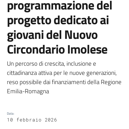
programmazione del
Castel
del
progetto dedicato ai
Rio
giovani del Nuovo
Circondario Imolese
Servizi
on-
Un percorso di crescita, inclusione e 
line
cittadinanza attiva per le nuove generazioni, 
reso possibile dai finanziamenti della Regione 
Tutti
gli
Emilia-Romagna
argomenti
Data
:
10 febbraio 2026