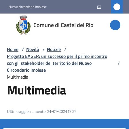
Vai al contenuto
Vai alla navigazione
Vai al footer
Nuovo circondario imolese
ITA
Comune
Comune di Castel del Rio
di
Castel
del Rio
Home
/
Novità
/
Notizie
/
Progetto EAGER: un successo per il primo incontro
con gli stakeholder del territorio del Nuovo
/
Circondario Imolese
Amministrazione
Multimedia
Multimedia
Novità
Menu selezionato
Servizi
Ultimo aggiornamento
:
24-07-2024 12:37
Vivere