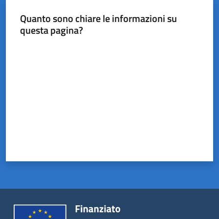
Castel
del
Quanto sono chiare le informazioni su
Rio
questa pagina?
Valuta da 1 a 5 stelle
Servizi
on-
line
Tutti
gli
argomenti