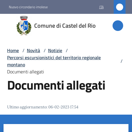
Vai al contenuto
Vai alla navigazione
Vai al footer
Nuovo circondario imolese
ITA
Comune
Comune di Castel del Rio
di
Castel
del Rio
Home
/
Novità
/
Notizie
/
Percorsi escursionistici del territorio regionale
/
montano
Documenti allegati
Amministrazione
Documenti allegati
Novità
Menu selezionato
Ultimo aggiornamento
:
06-02-2023 17:54
Servizi
Vivere