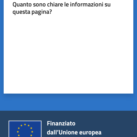
Castel
Quanto sono chiare le informazioni su
del
questa pagina?
Rio
Valuta da 1 a 5 stelle
Servizi
on-
line
Tutti
gli
argomenti